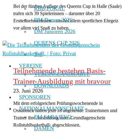
Bei der fünften Auflage des Queens Cup in Halle (Saale)
RBB-POKAL
trafen sich 39 Spielerinnen – darunter über 20
DM Damen 2026
Erstteilnehmerinnen – um bei allem sportlichen Ehrgeiz
vor allem viel Spaß zu haben.
DM Junioren 2026
QUEENS CUP 2026
3×3
VEREINE
Teilnehmende bestehen Basis-
VEREINSLANDKARTE
Trainer-Ausbildung mit bravour
DOWNLOADS
23. Juni 2026
SPONSOREN
Mit dem erfolgreichen Prüfungswochenende in
NATIONALMANNSCHAFT
Osnabrück haben jetzt 18 angehende Trainerinnen und
EM SARAJEVO
Trainer ihre Ausbildung zum ›Grundlagenschein
Rollstuhlbasketball‹ abgeschlossen.
DAMEN