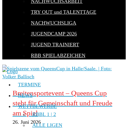
NACHWUCHSARBEIT
TRY OUT und TALENTTAGE
NACHWUCHSLIGA
JUGENDCAMP 2026
JUGEND TRAINIERT
RBB SPIELABZEICHEN
TERMINE
Breitensportevent – Queens Cup
NEWS
steht für Gemeinschaft und Freude
WETTBEWERBE
am Spiel
RBBL 1 | 2
26. Juni 2026
ALLE LIGEN