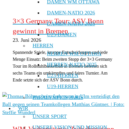
DAMEN WM OTTAWA
DAMEN-NATIO 2026
3×3 Germany Tour: ASV Bonn
DAMEN-NATIO 2025
gewinnt in Bremen
U25-DAMEN
23. Juni 2026
HERREN
Spannende Spiele, knappe Entscheidungen und jede
HERREN WM OTTAWA
Menge Einsatz: Beim zweiten Stopp der 3×3 Germany
HERREN-NATIO 2025
Tour im Rollstuhlbasketball in Bremen lieferten sich
sechs Teams ein umkämpftes und faires Turnier. Am
U23-HERREN
Ende setzte sich der ASV Bonn durch.
U19-HERREN
PARALYMPICS PARIS
WIR
UNSER SPORT
UNSERE VISION UND MISSION
WM-Vorbereitung: Zwischenstopp