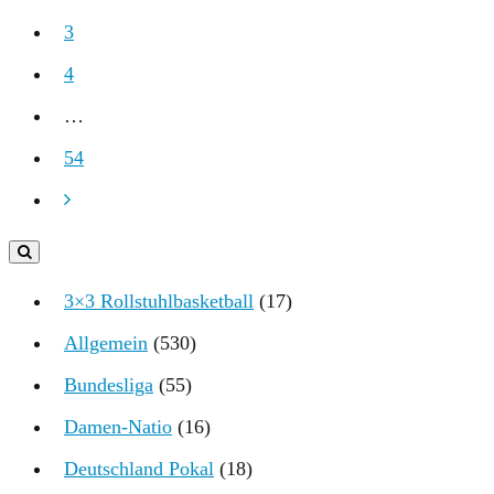
3
4
…
54
3×3 Rollstuhlbasketball
(17)
Allgemein
(530)
Bundesliga
(55)
Damen-Natio
(16)
Deutschland Pokal
(18)