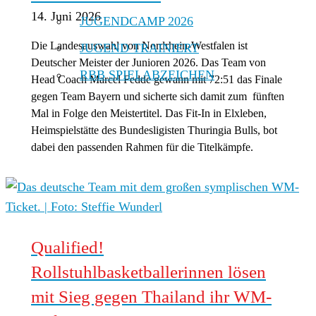
14. Juni 2026
JUGENDCAMP 2026
Die Landesauswahl von Nordrhein-Westfalen ist
JUGEND TRAINIERT
Deutscher Meister der Junioren 2026. Das Team von
RBB SPIELABZEICHEN
Head Coach Marcel Fedde gewann mit 72:51 das Finale
gegen Team Bayern und sicherte sich damit zum fünften
Mal in Folge den Meistertitel. Das Fit-In in Elxleben,
Heimspielstätte des Bundesligisten Thuringia Bulls, bot
dabei den passenden Rahmen für die Titelkämpfe.
Qualified!
Rollstuhlbasketballerinnen lösen
mit Sieg gegen Thailand ihr WM-