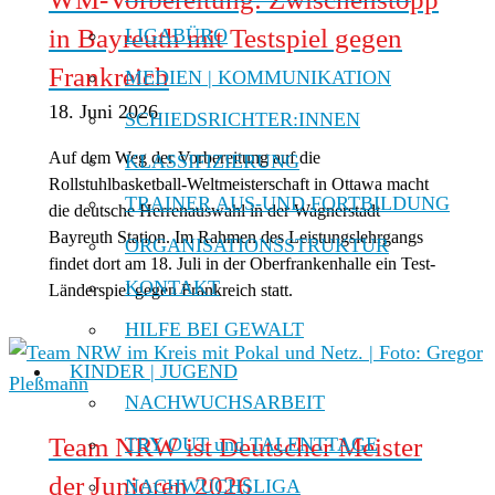
in Bayreuth mit Testspiel gegen
LIGABÜRO
Frankreich
MEDIEN | KOMMUNIKATION
18. Juni 2026
SCHIEDSRICHTER:INNEN
Auf dem Weg der Vorbereitung auf die
KLASSIFIZIERUNG
Rollstuhlbasketball-Weltmeisterschaft in Ottawa macht
TRAINER AUS-UND FORTBILDUNG
die deutsche Herrenauswahl in der Wagnerstadt
Bayreuth Station. Im Rahmen des Leistungslehrgangs
ORGANISATIONSSTRUKTUR
findet dort am 18. Juli in der Oberfrankenhalle ein Test-
KONTAKT
Länderspiel gegen Frankreich statt.
HILFE BEI GEWALT
KINDER | JUGEND
NACHWUCHSARBEIT
Team NRW ist Deutscher Meister
TRY OUT und TALENTTAGE
der Junioren 2026
NACHWUCHSLIGA