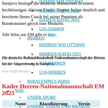
DAMEN WM OTTAWA
Sarajevo besiegte die deutsche Mannschaft in einem
hochklassigen ›kleinen Finale‹ Gegner Italien deutlich und
DAMEN-NATIO 2026
bescherte ihrem Coach bei seiner Premiere als
DAMEN-NATIO 2025
Bundestrainer gleich eine Medaille.
U25-DAMEN
Alle Infos zur EM gibt es
hier
.
HERREN
HERREN WM OTTAWA
HERREN-NATIO 2025
Die deutsche Rollstuhlbasketball-Nationalmannschaft der Herren
U23-HERREN
bei der Siegerehrung in Sarajevo.
Foto: Steffie Wunderl
U19-HERREN
PARALYMPICS PARIS
Kader Herren-Nationalmannschaft EM
WIR
2025
UNSER SPORT
Name
Klassifizierung
Verein
UNSERE VISION UND MISSION