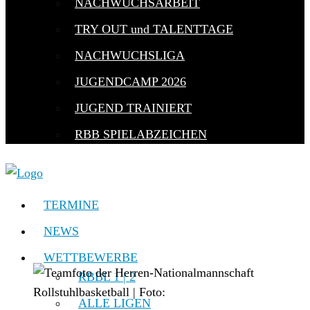
NACHWUCHSARBEIT
TRY OUT und TALENTTAGE
NACHWUCHSLIGA
JUGENDCAMP 2026
JUGEND TRAINIERT
RBB SPIELABZEICHEN
TERMINE
NEWS
WETTBEWERBE
RBBL 1 | 2
ALLE LIGEN