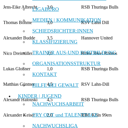
Jens-Eike Albrecht
3,0
RSB Thuringa Bulls
LIGABÜRO
MEDIEN | KOMMUNIKATION
Thomas Böhme
3,0
RSV Lahn Dill
SCHIEDSRICHTER:INNEN
Alexander Budde
3,5
Hannover United
KLASSIFIZIERUNG
TRAINER AUS-UND FORTBILDUNG
Nico Dreimüller
2,0
Rhine River Rhinos
ORGANISATIONSSTRUKTUR
Lukas Gloßner
1,0
RSB Thuringa Bulls
KONTAKT
Matthias Güntner
4,5
RSV Lahn-Dill
HILFE BEI GEWALT
KINDER | JUGEND
Alexandr Halouski
4,5
RSB Thuringa Bulls
NACHWUCHSARBEIT
TRY OUT und TALENTTAGE
Alexander Keiser
2,0
RBC Köln 99ers
NACHWUCHSLIGA