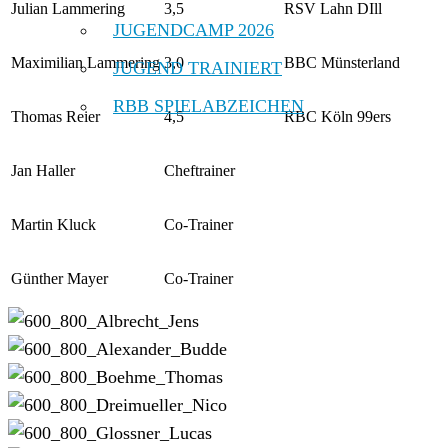
Julian Lammering
3,5
RSV Lahn DIll
JUGENDCAMP 2026
Maximilian Lammering
3,0
BBC Münsterland
JUGEND TRAINIERT
RBB SPIELABZEICHEN
Thomas Reier
4,5
RBC Köln 99ers
Jan Haller
Cheftrainer
Martin Kluck
Co-Trainer
Günther Mayer
Co-Trainer