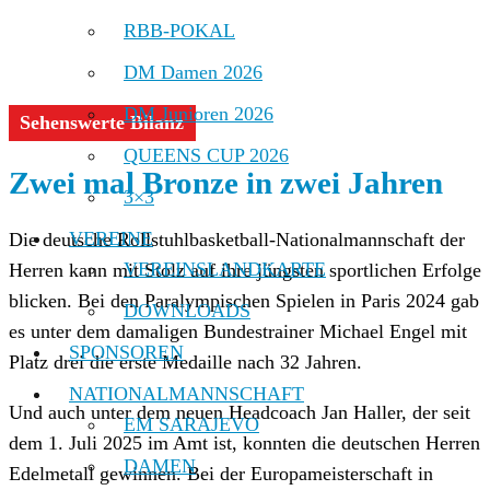
RBB-POKAL
DM Damen 2026
DM Junioren 2026
Sehenswerte Bilanz
QUEENS CUP 2026
Zwei mal Bronze in zwei Jahren
3×3
VEREINE
Die deutsche Rollstuhlbasketball-Nationalmannschaft der
VEREINSLANDKARTE
Herren kann mit Stolz auf ihre jüngsten sportlichen Erfolge
blicken. Bei den Paralympischen Spielen in Paris 2024 gab
DOWNLOADS
es unter dem damaligen Bundestrainer Michael Engel mit
SPONSOREN
Platz drei die erste Medaille nach 32 Jahren.
NATIONALMANNSCHAFT
Und auch unter dem neuen Headcoach Jan Haller, der seit
EM SARAJEVO
dem 1. Juli 2025 im Amt ist, konnten die deutschen Herren
DAMEN
Edelmetall gewinnen. Bei der Europameisterschaft in