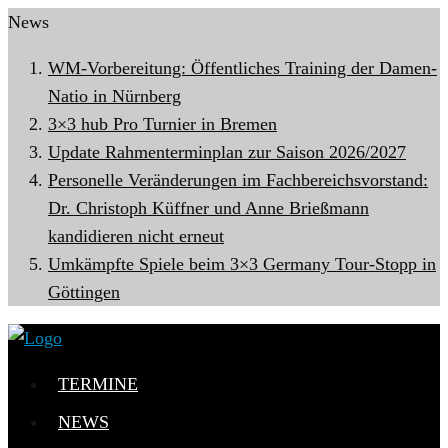
News
WM-Vorbereitung: Öffentliches Training der Damen-
Natio in Nürnberg
3×3 hub Pro Turnier in Bremen
Update Rahmenterminplan zur Saison 2026/2027
Personelle Veränderungen im Fachbereichsvorstand:
Dr. Christoph Küffner und Anne Brießmann
kandidieren nicht erneut
HERREN
Umkämpfte Spiele beim 3×3 Germany Tour-Stopp in
Göttingen
TERMINE
NEWS