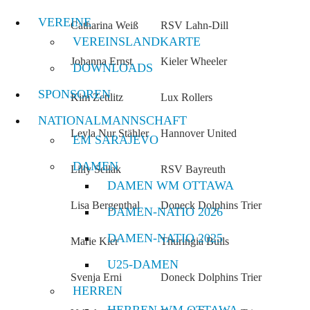
VEREINE
Catharina Weiß
RSV Lahn-Dill
VEREINSLANDKARTE
Johanna Ernst
Kieler Wheeler
DOWNLOADS
SPONSOREN
Kim Zettlitz
Lux Rollers
NATIONALMANNSCHAFT
Leyla Nur Stähler
Hannover United
EM SARAJEVO
DAMEN
Lilly Sellak
RSV Bayreuth
DAMEN WM OTTAWA
Lisa Bergenthal
Doneck Dolphins Trier
DAMEN-NATIO 2026
DAMEN-NATIO 2025
Marie Kier
Thuringia Bulls
U25-DAMEN
Svenja Erni
Doneck Dolphins Trier
HERREN
HERREN WM OTTAWA