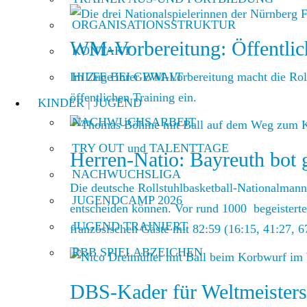
ORGANISATIONSSTRUKTUR
WM-Vorbereitung: Öffentlic
KONTAKT
Im Zuge ihrer WM-Vorbereitung macht die Roll
HILFE BEI GEWALT
öffentlichen Training ein.
KINDER | JUGEND
NACHWUCHSARBEIT
TRY OUT und TALENTTAGE
Herren-Natio: Bayreuth bot g
NACHWUCHSLIGA
Die deutsche Rollstuhlbasketball-Nationalmann
JUGENDCAMP 2026
entscheiden können. Vor rund 1000 begeisterte
JUGEND TRAINIERT
französischen Gäste mit 82:59 (16:15, 41:27, 6
RBB SPIELABZEICHEN
DBS-Kader für Weltmeistersc