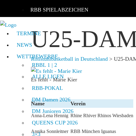
RBB SPIELABZEICHEN
U25-DA
TERMINE
NEWS
WETTBEWERBE
Rollstuhlbasketball in Deutschland
>
U25-DA
RBBL 1 | 2
ALLE LIGEN
Es fehlt - Marie Kier
RBB-POKAL
DM Damen 2026
Name
Verein
DM Junioren 2026
Anna-Lena Hennig
Rhine Rhiver Rhinos Wiesbaden
QUEENS CUP 2026
Annika Sonnleitner
RBB München Iguanas
3×3