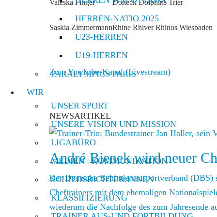
Valeska Finger
Doneck Dolphins Trier
HERREN-NATIO 2025
Saskia Zimmermann
Rhine Rhiver Rhinos Wiesbaden
U23-HERREN
U19-HERREN
Zum YouTube-Kanal (Livestream)
PARALYMPICS PARIS
WIR
UNSER SPORT
NEWSARTIKEL
UNSERE VISION UND MISSION
LIGABÜRO
André Bienek wird neuer Ch
MEDIEN | KOMMUNIKATION
Der Deutsche Behindertensportverband (DBS) se
SCHIEDSRICHTER:INNEN
Cheftrainers mit dem ehemaligen Nationalspiel
KLASSIFIZIERUNG
wiederum die Nachfolge des zum Jahresende au
TRAINER AUS-UND FORTBILDUNG