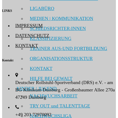
LIGABÜRO
LINKS
MEDIEN | KOMMUNIKATION
IMPRESSUM
SCHIEDSRICHTER:INNEN
DATENSCHUTZ
KLASSIFIZIERUNG
KONTAKT
TRAINER AUS-UND FORTBILDUNG
ORGANISATIONSSTRUKTUR
Kontakt
KONTAKT
HILFE BEI GEWALT
Deutscher Rollstuhl-Sportverband (DRS) e.V. - am
KINDER | JUGEND
BG Klinikum Duisburg - Großenbaumer Allee 270a
NACHWUCHSARBEIT
47249 Duisburg
TRY OUT und TALENTTAGE
+49 203 72970092
NACHWUCHSLIGA