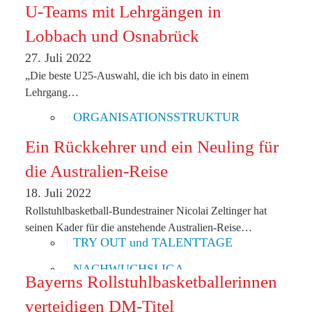
U-Teams mit Lehrgängen in
MEDIEN | KOMMUNIKATION
Lobbach und Osnabrück
SCHIEDSRICHTER:INNEN
27. Juli 2022
KLASSIFIZIERUNG
„Die beste U25-Auswahl, die ich bis dato in einem
TRAINER AUS-UND FORTBILDUNG
Lehrgang…
ORGANISATIONSSTRUKTUR
KONTAKT
Ein Rückkehrer und ein Neuling für
die Australien-Reise
HILFE BEI GEWALT
18. Juli 2022
KINDER | JUGEND
Rollstuhlbasketball-Bundestrainer Nicolai Zeltinger hat
NACHWUCHSARBEIT
seinen Kader für die anstehende Australien-Reise…
TRY OUT und TALENTTAGE
NACHWUCHSLIGA
Bayerns Rollstuhlbasketballerinnen
JUGENDCAMP 2026
verteidigen DM-Titel