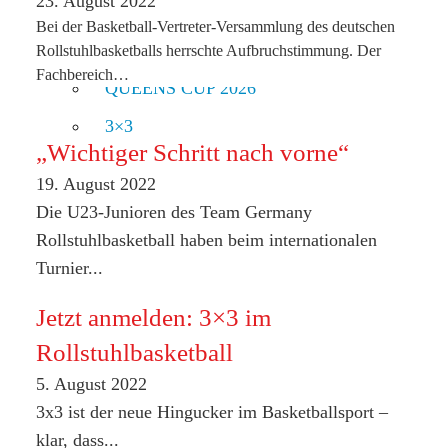
23. August 2022
DM Damen 2026
Bei der Basketball-Vertreter-Versammlung des deutschen
DM Junioren 2026
Rollstuhlbasketballs herrschte Aufbruchstimmung. Der
Fachbereich…
QUEENS CUP 2026
3×3
„Wichtiger Schritt nach vorne“
VEREINE
19. August 2022
VEREINSLANDKARTE
Die U23-Junioren des Team Germany
DOWNLOADS
Rollstuhlbasketball haben beim internationalen
SPONSOREN
Turnier...
NATIONALMANNSCHAFT
Jetzt anmelden: 3×3 im
EM SARAJEVO
Rollstuhlbasketball
DAMEN
5. August 2022
DAMEN WM OTTAWA
3x3 ist der neue Hingucker im Basketballsport –
DAMEN-NATIO 2026
klar, dass...