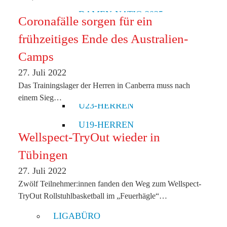
DAMEN-NATIO 2025
Coronafälle sorgen für ein
U25-DAMEN
frühzeitiges Ende des Australien-
HERREN
Camps
HERREN WM OTTAWA
27. Juli 2022
HERREN-NATIO 2025
Das Trainingslager der Herren in Canberra muss nach
einem Sieg…
U23-HERREN
U19-HERREN
Wellspect-TryOut wieder in
PARALYMPICS PARIS
Tübingen
WIR
27. Juli 2022
UNSER SPORT
Zwölf Teilnehmer:innen fanden den Weg zum Wellspect-
UNSERE VISION UND MISSION
TryOut Rollstuhlbasketball im „Feuerhägle“…
LIGABÜRO