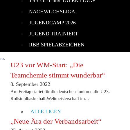
TRY OUT und TALENTTAGE
NACHWUCHSLIGA
JUGENDCAMP 2026
JUGEND TRAINIERT
RBB SPIELABZEICHEN
U23 vor WM-Start: „Die
TERMINE
Teamchemie stimmt wunderbar“
NEWS
8. September 2022
Am Freitag startet für die deutschen Junioren die U23-
WETTBEWERBE
Rollstuhlbasketball-Weltmeisterschaft im…
RBBL 1 | 2
ALLE LIGEN
„Neue Ära der Verbandsarbeit“
RBB-POKAL