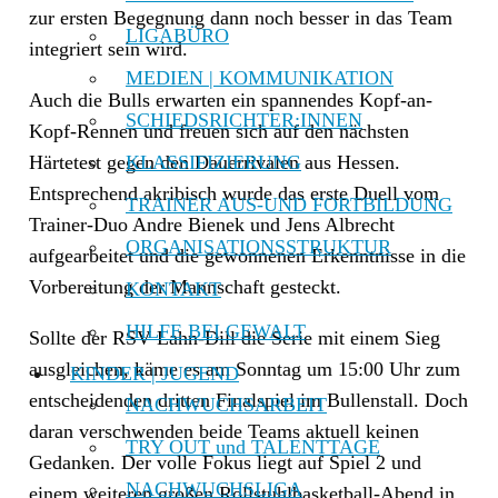
zur ersten Begegnung dann noch besser in das Team
LIGABÜRO
integriert sein wird.
MEDIEN | KOMMUNIKATION
Auch die Bulls erwarten ein spannendes Kopf-an-
SCHIEDSRICHTER:INNEN
Kopf-Rennen und freuen sich auf den nächsten
KLASSIFIZIERUNG
Härtetest gegen den Dauerrivalen aus Hessen.
Entsprechend akribisch wurde das erste Duell vom
TRAINER AUS-UND FORTBILDUNG
Trainer-Duo Andre Bienek und Jens Albrecht
ORGANISATIONSSTRUKTUR
aufgearbeitet und die gewonnenen Erkenntnisse in die
Vorbereitung der Mannschaft gesteckt.
KONTAKT
HILFE BEI GEWALT
Sollte der RSV Lahn-Dill die Serie mit einem Sieg
ausgleichen, käme es am Sonntag um 15:00 Uhr zum
KINDER | JUGEND
entscheidenden dritten Finalspiel im Bullenstall. Doch
NACHWUCHSARBEIT
daran verschwenden beide Teams aktuell keinen
TRY OUT und TALENTTAGE
Gedanken. Der volle Fokus liegt auf Spiel 2 und
NACHWUCHSLIGA
einem weiteren großen Rollstuhlbasketball-Abend in