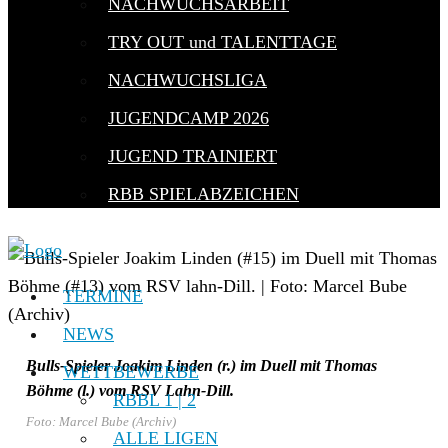
NACHWUCHSARBEIT
TRY OUT und TALENTTAGE
NACHWUCHSLIGA
JUGENDCAMP 2026
JUGEND TRAINIERT
RBB SPIELABZEICHEN
TERMINE
NEWS
Bulls-Spieler Joakim Linden (r.) im Duell mit Thomas
WETTBEWERBE
Böhme (l.) vom RSV Lahn-Dill.
RBBL 1 | 2
Foto: Marcel Bube (Archiv)
ALLE LIGEN