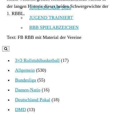
der langen Historie dieser beiden Schwergewichte der
JUGENDCAMP 2026
1. RBBL.
JUGEND TRAINIERT
RBB SPIELABZEICHEN
Text: FB RBB mit Material der Vereine
3×3 Rollstuhlbasketball
(17)
Allgemein
(530)
Bundesliga
(55)
Damen-Natio
(16)
Deutschland Pokal
(18)
DMD
(13)