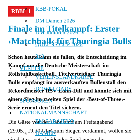
RBB-POKAL
RBBL 1
DM Damen 2026
Finale im Titelkampf: Erster
DM Junioren 2026
›Matchball‹ für Thuringia Bulls
QUEENS CUP 2026
3×3
Schon heute kann sie fallen, die Entscheidung im
Kampf um die Deutsche Meisterschaft im
VEREINE
Rollstuhlbasketball. Titelverteidiger Thuringia
VEREINSLANDKARTE
Bulls empfängt im ausverkauften Bullenstall den
DOWNLOADS
Rekordmeister RSV Lahn-Dill und könnte sich mit
einem Sieg im zweiten Spiel der ›Best-of-Three‹-
SPONSOREN
Serie erneut den Titel sichern.
NATIONALMANNSCHAFT
EM SARAJEVO
Die Gäste von der Lahn sind am Freitagabend
(29.05., 19.30 Uhr) zum Siegen verdammt, wollen sie
DAMEN
ein drittes, entscheidendes Spiel gegen die