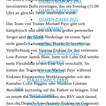
DAMEN WM OTTAWA
favorisierten Bulls erzwingen, das am Sonntag (15.00
DAMEN-NATIO 2026
Uhr) an gleicher Stelle stattfinden würde.
DAMEN-NATIO 2025
Das Team von Trainer Michael Paye gibt sich
U25-DAMEN
kämpferisch und sieht sich trotz großer personeller
Sorgen und der 55:68-Niederlage im ersten Spiel
HERREN
nicht gänzlich chancenlos. Durch die kurzfristige
HERREN WM OTTAWA
Verpflichtung von Vanessa Erskine für den verletzten
HERREN-NATIO 2025
Low-Pointer Jannik Blair, hatte sich Lahn-Dill wieder
U23-HERREN
mehr Flexibilität in den Line-Ups verschafft. So
konnte das Trainertrio um Michael Paye während
U19-HERREN
Erskines Einsatzzeiten Weltklassespieler wie den
PARALYMPICS PARIS
Kanadier Colin Higgins oder Matthias Güntner
WIR
zumindest kurzzeitig auf das Parkett zu bringen. Und
UNSER SPORT
so setzen die Verantwortlichen des RSV auch darauf,
dass die Deutsch-Amerikanerin Erskine im Gegensatz
UNSERE VISION UND MISSION