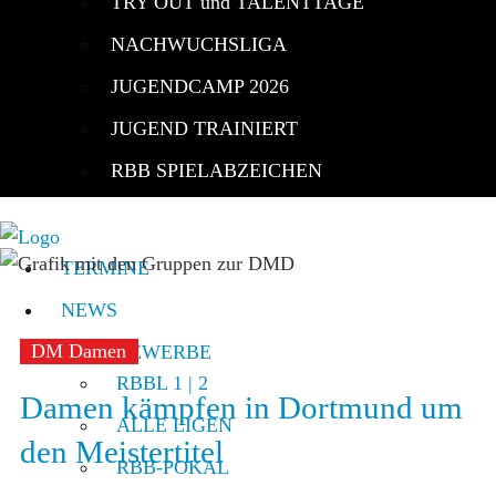
TRY OUT und TALENTTAGE
NACHWUCHSLIGA
JUGENDCAMP 2026
JUGEND TRAINIERT
RBB SPIELABZEICHEN
TERMINE
NEWS
DM Damen
WETTBEWERBE
RBBL 1 | 2
Damen kämpfen in Dortmund um
ALLE LIGEN
den Meistertitel
RBB-POKAL