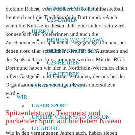
DAMEN-NATIO 2025
Stefanie Rabert, vom Fachbereich Rollstuhlbasketball,
freut sich auf die Titelkämpfe in Dortmund. »Auch
U25-DAMEN
wenn die Kulisse in diesem Jahr eine andere sein wird,
HERREN
können sich die Spielerinnen und auch die
HERREN WM OTTAWA
Zuschauenden auf spannende Begegnungen freuen, bei
denen trotz aller sportlicher Rivalität der Austausch und
HERREN-NATIO 2025
der Spaß nicht zu kurz kommen werden. Mit der RGB
U23-HERREN
Dortmund haben wir hier in Nordrhein-Westfalen einen
U19-HERREN
tollen Gastgeber und Partner gefunden, der uns bei der
Organisation dieses wichtigen Events unterstützen
PARALYMPICS PARIS
wird.«
WIR
UNSER SPORT
Spitzenleistung, Teamgeist und
UNSERE VISION UND MISSION
packender Sport auf höchstem Niveau
LIGABÜRO
Wie in den vergangenen Jahren auch, haben sieben