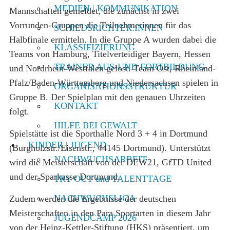
MEDIEN | KOMMUNIKATION
Mannschaften gemeldet, die zunächst in zwei
Vorrunden-Gruppen die Teilnehmerinnen für das
SCHIEDSRICHTER:INNEN
Halbfinale ermitteln. In die Gruppe A wurden dabei die
KLASSIFIZIERUNG
Teams von Hamburg, Titelverteidiger Bayern, Hessen
TRAINER AUS-UND FORTBILDUNG
und Nordrhein-Westfalen gelost. Team Ost, Rheinland-
Pfalz/Baden-Württemberg und Niedersachsen spielen in
ORGANISATIONSSTRUKTUR
Gruppe B. Der Spielplan mit den genauen Uhrzeiten
KONTAKT
folgt.
HILFE BEI GEWALT
Spielstätte ist die Sporthalle Nord 3 + 4 in Dortmund
KINDER | JUGEND
(Burgholzstr./Eisenstr., 44145 Dortmund). Unterstützt
NACHWUCHSARBEIT
wird die Meisterschaft von der DEW21, GfTD United
und der Sparkasse Dortmund.
TRY OUT und TALENTTAGE
NACHWUCHSLIGA
Zudem werden die Ergebnisse der deutschen
Meisterschaften in den Para Sportarten in diesem Jahr
JUGENDCAMP 2026
von der Heinz-Kettler-Stiftung (HKS) präsentiert, um