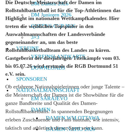
Die Deutsche Meisterschaft der Damen im
DM Damen 2026
Rollstuhlbasketball ist für die Top-Athletinnen das
DM Junioren 2026
Highlight im nationalen Wettkampfkalender. Hier
QUEENS CUP 2026
treten die weiblichen Topspieler in den
Auswahlmannschaften der Landesverbände
3×3
gegeneinander an, um das beste
VEREINE
Rollstuhlbasketballteam des Landes zu küren.
VEREINSLANDKARTE
Gastgeberin der diesjährigen Titelkämpfe vom 03.
bis 05.07.26 wird erstmals die RGB Dortmund 51
DOWNLOADS
e.V. sein.
SPONSOREN
Ob erfahrene Nationalspielerinnen oder junge Talente –
NATIONALMANNSCHAFT
die Meisterschaft der Damen ist die Showbühne für die
EM SARAJEVO
ganze Bandbreite und Qualität des Damen-
DAMEN
Rollstuhlbasketballs. In spannenden Begegnungen
DAMEN WM OTTAWA
erleben Zuschauende und Fans hautnah, wie intensiv,
taktisch und athletisch dieser Sport sein kann.
DAMEN-NATIO 2026