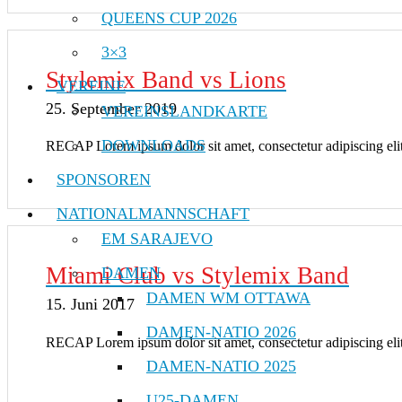
QUEENS CUP 2026
3×3
Stylemix Band vs Lions
VEREINE
25. September 2019
VEREINSLANDKARTE
DOWNLOADS
RECAP Lorem ipsum dolor sit amet, consectetur adipiscing el
SPONSOREN
NATIONALMANNSCHAFT
EM SARAJEVO
Miami Club vs Stylemix Band
DAMEN
DAMEN WM OTTAWA
15. Juni 2017
DAMEN-NATIO 2026
RECAP Lorem ipsum dolor sit amet, consectetur adipiscing el
DAMEN-NATIO 2025
U25-DAMEN