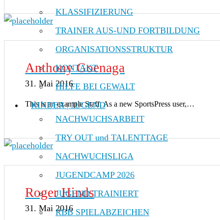
KLASSIFIZIERUNG
TRAINER AUS-UND FORTBILDUNG
ORGANISATIONSSTRUKTUR
Anthony Goenaga
KONTAKT
31. Mai 2016
HILFE BEI GEWALT
This is an example Staff. As a new SportsPress user,…
KINDER | JUGEND
NACHWUCHSARBEIT
TRY OUT und TALENTTAGE
NACHWUCHSLIGA
JUGENDCAMP 2026
Roger Hinds
JUGEND TRAINIERT
31. Mai 2016
RBB SPIELABZEICHEN