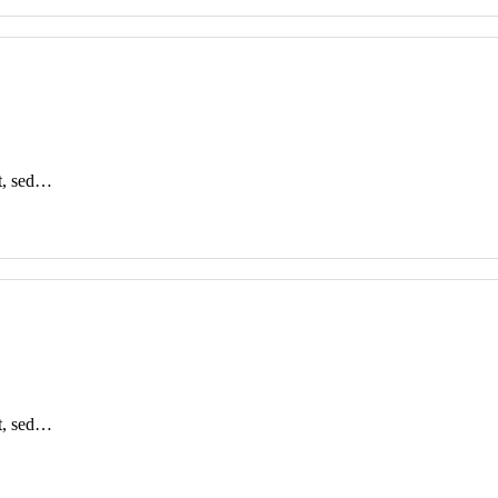
it, sed…
it, sed…