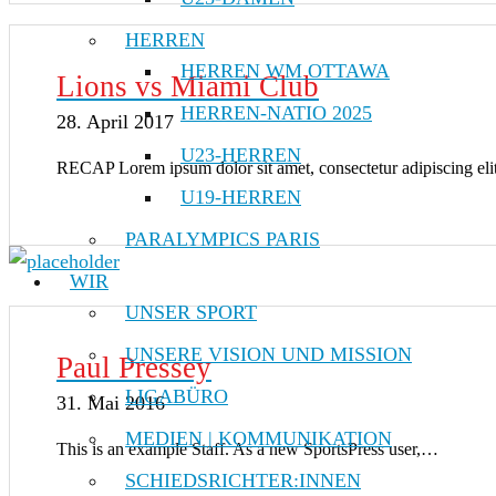
HERREN
HERREN WM OTTAWA
Lions vs Miami Club
HERREN-NATIO 2025
28. April 2017
U23-HERREN
RECAP Lorem ipsum dolor sit amet, consectetur adipiscing el
U19-HERREN
PARALYMPICS PARIS
WIR
UNSER SPORT
UNSERE VISION UND MISSION
Paul Pressey
LIGABÜRO
31. Mai 2016
MEDIEN | KOMMUNIKATION
This is an example Staff. As a new SportsPress user,…
SCHIEDSRICHTER:INNEN