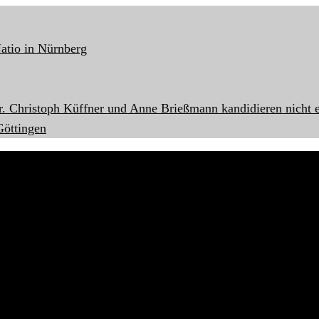
atio in Nürnberg
r. Christoph Küffner und Anne Brießmann kandidieren nicht 
öttingen