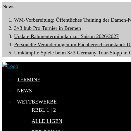
News
WM-Vorbereitung: Öffentliches Training der Damen-N
3×3 hub Pro Turnier in Bremen
Update Rahmenterminplan zur Saison 2026/2027
Personelle Veränderungen im Fachbereichsvorstand: D
Umkämpfte Spiele beim 3×3 Germany Tour-Stopp in G
TERMINE
NEWS
WETTBEWERBE
RBBL 1 | 2
ALLE LIGEN