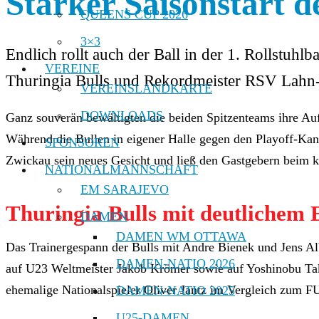
Starker Saisonstart d
QUEENS CUP 2026
3×3
Endlich rollt auch der Ball in der 1. Rollstuh
VEREINE
Thuringia Bulls und Rekordmeister RSV Lahn-Di
VEREINSLANDKARTE
DOWNLOADS
Ganz souverän bewältigten die beiden Spitzenteams ihre Auf
Während die Bullen in eigener Halle gegen den Playoff-Ka
SPONSOREN
Zwickau sein neues Gesicht und ließ den Gastgebern beim k
NATIONALMANNSCHAFT
EM SARAJEVO
Thuringia Bulls mit deutlichem
DAMEN
DAMEN WM OTTAWA
Das Trainergespann der Bulls mit Andre Bienek und Jens Al
DAMEN-NATIO 2026
auf U23 Weltmeister Jakob Krömer sowie auf Yoshinobu Taka
ehemalige Nationalspieler Oliver Jantz im Vergleich zum 
DAMEN-NATIO 2025
U25-DAMEN