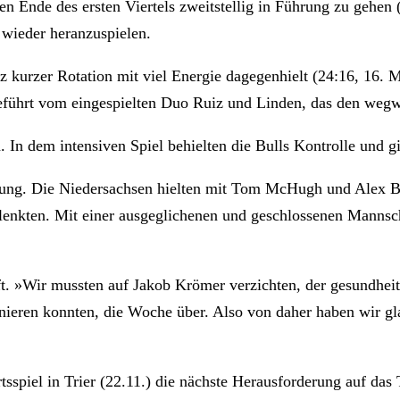
 Ende des ersten Viertels zweitstellig in Führung zu gehen 
 wieder heranzuspielen.
otz kurzer Rotation mit viel Energie dagegenhielt (24:16, 16.
eführt vom eingespielten Duo Ruiz und Linden, das den wegw
. In dem intensiven Spiel behielten die Bulls Kontrolle und g
tung. Die Niedersachsen hielten mit Tom McHugh und Alex Bu
 lenkten. Mit einer ausgeglichenen und geschlossenen Mannsch
t. »Wir mussten auf Jakob Krömer verzichten, der gesundheits
ieren konnten, die Woche über. Also von daher haben wir gla
iel in Trier (22.11.) die nächste Herausforderung auf das