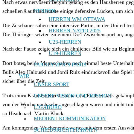
Nach etwas nervösem Beginn gelang es den Hausherren gegen
HERREN
schnellen Lauf und nutzte einige defensive Lücken, um sich
HERREN WM OTTAWA
Die Zuschauer sahen eine intensive Partie, in der United tr
HERREN-NATIO 2025
Die Thüringer setzten zu einem 15:4 Zwischenspurt an, ang
U23-HERREN
Nach der Pause zeigte sich ein ähnliches Bild wie zu Beginn
U19-HERREN
Dort boten beide Mannschaften noch einmal beste Unterhal
PARALYMPICS PARIS
Bulls Alex Halouski und Jordi Ruiz eindrucksvoll das Spiel
WIR
sicher über die Zeit.
UNSER SPORT
Trotz einer Krankheitswelle haben die Füchse stark gekämpf
UNSERE VISION UND MISSION
von der Woche noch sehr angeschlagen waren und nicht train
LIGABÜRO
so Headcoach Martin Kluck.
MEDIEN | KOMMUNIKATION
Am kommenden Wochenende wartet mit dem ersten Auswärtssp
SCHIEDSRICHTER:INNEN