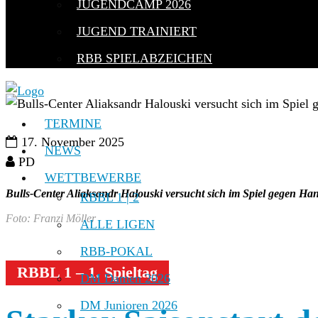
JUGENDCAMP 2026
JUGEND TRAINIERT
RBB SPIELABZEICHEN
TERMINE
17. November 2025
NEWS
PD
WETTBEWERBE
Bulls-Center Aliaksandr Halouski versucht sich im Spiel gegen H
RBBL 1 | 2
Foto: Franzi Möller
ALLE LIGEN
RBB-POKAL
RBBL 1 – 1. Spieltag
DM Damen 2026
DM Junioren 2026