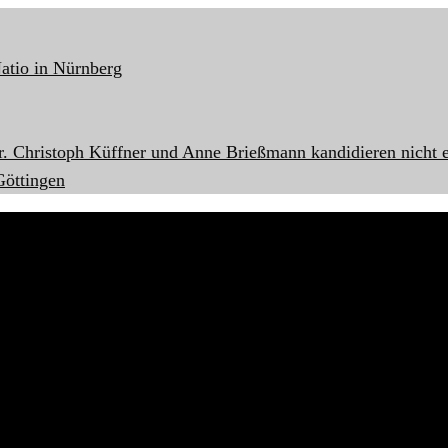
atio in Nürnberg
r. Christoph Küffner und Anne Brießmann kandidieren nicht 
öttingen