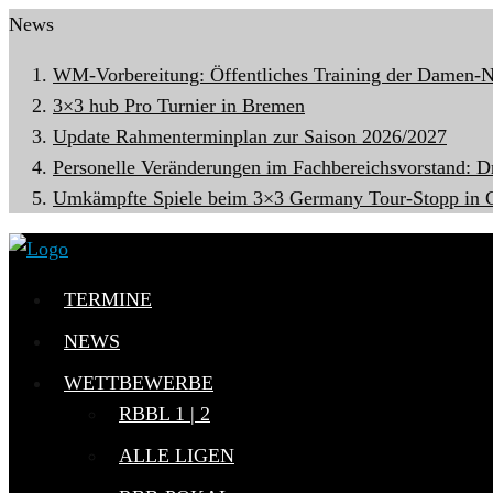
News
WM-Vorbereitung: Öffentliches Training der Damen-N
3×3 hub Pro Turnier in Bremen
Update Rahmenterminplan zur Saison 2026/2027
Personelle Veränderungen im Fachbereichsvorstand: D
Umkämpfte Spiele beim 3×3 Germany Tour-Stopp in G
TERMINE
NEWS
WETTBEWERBE
RBBL 1 | 2
ALLE LIGEN