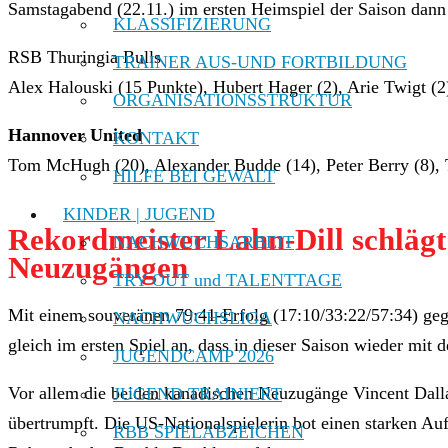
Samstagabend (22.11.) im ersten Heimspiel der Saison dan
KLASSIFIZIERUNG
RSB Thuringia Bulls
TRAINER AUS-UND FORTBILDUNG
Alex Halouski (15 Punkte), Hubert Hager (2), Arie Twigt (2
ORGANISATIONSSTRUKTUR
Hannover United
KONTAKT
Tom McHugh (20), Alexander Budde (14), Peter Berry (8), Tob
HILFE BEI GEWALT
KINDER | JUGEND
Rekordmeister Lahn-Dill schlägt
NACHWUCHSARBEIT
Neuzugängen
TRY OUT und TALENTTAGE
Mit einem souveränen 79:41-Erfolg (17:10/33:22/57:34) ge
NACHWUCHSLIGA
gleich im ersten Spiel an, dass in dieser Saison wieder mit 
JUGENDCAMP 2026
Vor allem die beiden kanadischen Neuzugänge Vincent Dall
JUGEND TRAINIERT
übertrumpft. Die US-Nationalspielerin bot einen starken Auft
RBB SPIELABZEICHEN