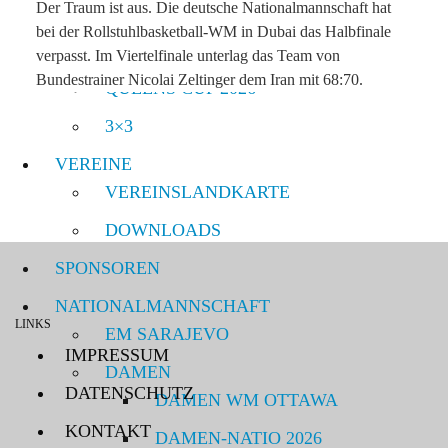
Der Traum ist aus. Die deutsche Nationalmannschaft hat
DM Damen 2026
bei der Rollstuhlbasketball-WM in Dubai das Halbfinale
DM Junioren 2026
verpasst. Im Viertelfinale unterlag das Team von
Bundestrainer Nicolai Zeltinger dem Iran mit 68:70.
QUEENS CUP 2026
3×3
VEREINE
VEREINSLANDKARTE
DOWNLOADS
SPONSOREN
NATIONALMANNSCHAFT
LINKS
EM SARAJEVO
IMPRESSUM
DAMEN
DATENSCHUTZ
DAMEN WM OTTAWA
KONTAKT
DAMEN-NATIO 2026