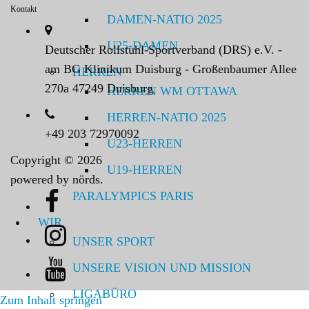
Kontakt
DAMEN-NATIO 2025
U25-DAMEN
Deutscher Rollstuhl-Sportverband (DRS) e.V. -
am BG Klinikum Duisburg - Großenbaumer Allee
HERREN
270a 47249 Duisburg
HERREN WM OTTAWA
HERREN-NATIO 2025
+49 203 72970092
U23-HERREN
Copyright © 2026
U19-HERREN
powered by nörds.
PARALYMPICS PARIS
WIR
UNSER SPORT
UNSERE VISION UND MISSION
LIGABÜRO
Zum Inhalt springen