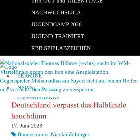
TRY OUT und TALENTTAGE
NACHWUCHSLIGA
JUGENDCAMP 2026
JUGEND TRAINIERT
RBB SPIELABZEICHEN
TERMINE
NEWS
WETTBEWERBE
Deutschland verpasst das Halbfinale
RBBL 1 | 2
hauchdünn
ALLE LIGEN
17. Juni 2023
RBB-POKAL
Bundestrainer Nicolai Zeltinger