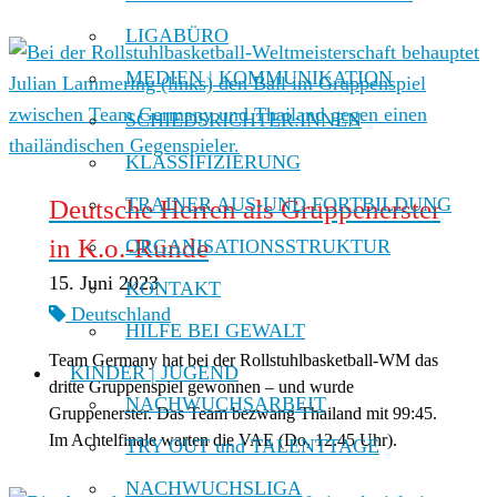
LIGABÜRO
MEDIEN | KOMMUNIKATION
SCHIEDSRICHTER:INNEN
KLASSIFIZIERUNG
TRAINER AUS-UND FORTBILDUNG
Deutsche Herren als Gruppenerster
in K.o.-Runde
ORGANISATIONSSTRUKTUR
15. Juni 2023
KONTAKT
Deutschland
HILFE BEI GEWALT
Team Germany hat bei der Rollstuhlbasketball-WM das
KINDER | JUGEND
dritte Gruppenspiel gewonnen – und wurde
NACHWUCHSARBEIT
Gruppenerster. Das Team bezwang Thailand mit 99:45.
Im Achtelfinale warten die VAE (Do, 12.45 Uhr).
TRY OUT und TALENTTAGE
NACHWUCHSLIGA