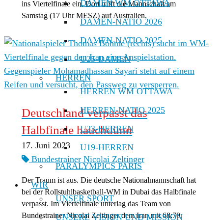
DAMEN WM OTTAWA
ins Viertelfinale ein. Dort trifft die Mannschaft am
Samstag (17 Uhr MESZ) auf Australien.
DAMEN-NATIO 2026
DAMEN-NATIO 2025
U25-DAMEN
HERREN
HERREN WM OTTAWA
HERREN-NATIO 2025
Deutschland verpasst das
Halbfinale hauchdünn
U23-HERREN
17. Juni 2023
U19-HERREN
Bundestrainer Nicolai Zeltinger
PARALYMPICS PARIS
Der Traum ist aus. Die deutsche Nationalmannschaft hat
WIR
bei der Rollstuhlbasketball-WM in Dubai das Halbfinale
UNSER SPORT
verpasst. Im Viertelfinale unterlag das Team von
Bundestrainer Nicolai Zeltinger dem Iran mit 68:70.
UNSERE VISION UND MISSION