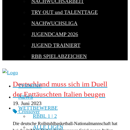
NACHWUCHSARBEIT
TRY OUT und TALENTTAGE
NACHWUCHSLIGA
JUGENDCAMP 2026
JUGEND TRAINIERT
RBB SPIELABZEICHEN
Deutschland muss sich im Duell
TERMINE
der Enttäuschten Italien beugen
NEWS
19. Juni 2023
WETTBEWERBE
Crossover
RBBL 1 | 2
Die deutsche Rollstuhlbasketball-Nationalmannschaft hat
ALLE LIGEN