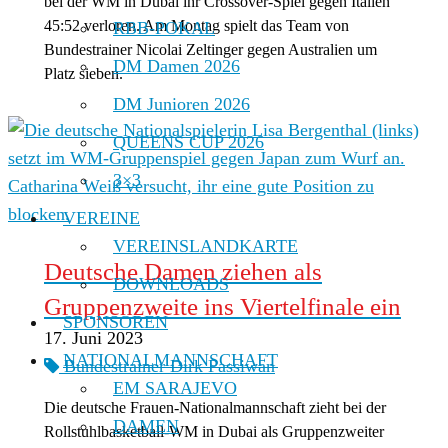
bei der WM in Dubai ihr Crossover-Spiel gegen Italien
45:52 verloren. Am Montag spielt das Team von
RBB-POKAL
Bundestrainer Nicolai Zeltinger gegen Australien um
DM Damen 2026
Platz sieben.
DM Junioren 2026
QUEENS CUP 2026
3×3
VEREINE
VEREINSLANDKARTE
Deutsche Damen ziehen als
DOWNLOADS
Gruppenzweite ins Viertelfinale ein
SPONSOREN
17. Juni 2023
NATIONALMANNSCHAFT
Bundestrainer Dirk Passiwan
EM SARAJEVO
Die deutsche Frauen-Nationalmannschaft zieht bei der
DAMEN
Rollstuhlbasketball-WM in Dubai als Gruppenzweiter