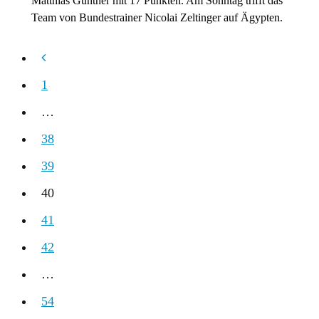
Matthias Güntner mit 17 Punkten. Am Sonntag trifft das
Team von Bundestrainer Nicolai Zeltinger auf Ägypten.
1
…
38
39
40
41
42
…
54