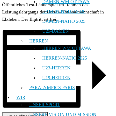
DAMEN WM OTTAWA
Öffentliches Test-Länderspiel im Rahmen des
DAMEN-NATIO 2026
Leistungslehrgangs der Herren-Nationalmannschaft in
Elxleben. Der Eintritt ist frei.
DAMEN-NATIO 2025
U25-DAMEN
HERREN
HERREN WM OTTAWA
HERREN-NATIO 2025
U23-HERREN
U19-HERREN
PARALYMPICS PARIS
WIR
UNSER SPORT
UNSERE VISION UND MISSION