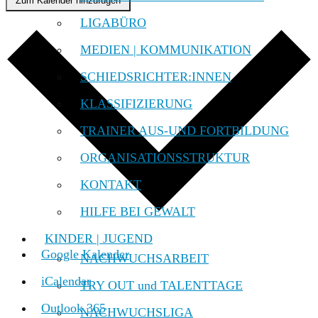
Zum Kalender hinzufügen
LIGABÜRO
MEDIEN | KOMMUNIKATION
SCHIEDSRICHTER:INNEN
KLASSIFIZIERUNG
TRAINER AUS-UND FORTBILDUNG
ORGANISATIONSSTRUKTUR
KONTAKT
HILFE BEI GEWALT
KINDER | JUGEND
Google Kalender
NACHWUCHSARBEIT
iCalendar
TRY OUT und TALENTTAGE
Outlook 365
NACHWUCHSLIGA