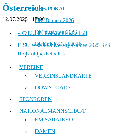
Österreich
RBB-POKAL
12.07.2025 | 17:00
DM Damen 2026
DM Junioren 2026
«
C-Lizenz Rollstuhlbasketball
QUEENS CUP 2026
FISU World University Games 2025 3×3
Rollstuhlbasketball
»
3×3
VEREINE
VEREINSLANDKARTE
DOWNLOADS
SPONSOREN
NATIONALMANNSCHAFT
EM SARAJEVO
DAMEN