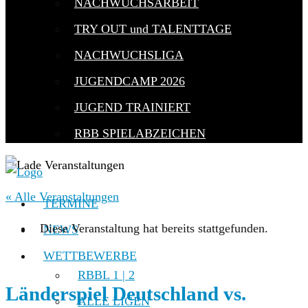
NACHWUCHSARBEIT
TRY OUT und TALENTTAGE
NACHWUCHSLIGA
JUGENDCAMP 2026
JUGEND TRAINIERT
RBB SPIELABZEICHEN
« Alle Veranstaltungen
TERMINE
Diese Veranstaltung hat bereits stattgefunden.
NEWS
WETTBEWERBE
RBBL 1 | 2
Länderspiel Deutschland vs.
ALLE LIGEN